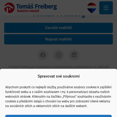
Tomáš Freiberg
Zavolat makléři
Napsat makléři
Tomáš Freiberg je nezávislým podnikatelem podnikajícím na základě
živnostenského listu, IČ: 04545605 Copyright ©
2026 realitní makléř
Tomáš Freiberg, navrhla a spravuje
Agentura maveb
Spravovat své soukromí
Abychom poskytli co nejlepší služby, používáme soubory cookies k zajištění
funkčnosti webu a s vaším souhlasem i mj. k personalizaci obsahu našich
webových stránek. Kliknutím na tlačítko „Přijmout“ souhlasíte s využíváním
cookies a předáním údajů o chování na webu pro zobrazení cílené reklamy
na sociálních sítích a reklamních sítích na dalších webech.