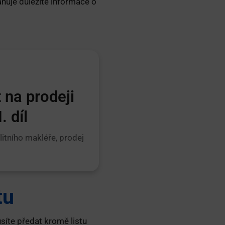
ahuje důležité informace o
 na prodeji
. díl
alitního makléře, prodej
tu
síte předat kromě listu