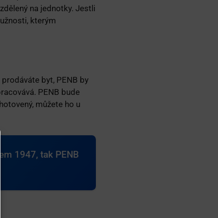
dělený na jednotky. Jestli
lužnosti, kterým
 prodáváte byt, PENB by
zpracovává. PENB bude
hotovený, můžete ho u
kem 1947, tak PENB