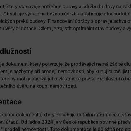
t, který stanovuje potřebné opravy a údržbu budovy na zák
it. Obsahuje výdaje na běžnou údržbu a zahrnuje dlouhodobé
gických prvků budovy. Financování údržby a oprav je schva
 úvěry či dotace. Cílem je zajistit optimální stav budovy a 
dlužnosti
 je dokument, který potvrzuje, že prodávající nemá žádné d
t je nezbytný při prodeji nemovitosti, aby kupující měl jist
eré by mohly ohrozit jeho vlastnická práva. Prohlášení o be
tečního úvěru na koupi nemovitosti.
entace
oubor dokumentů, který obsahuje detailní informace o stavb
ení úřadů. Od ledna 2024 je v České republice povinné předa
i prodeji nemovitosti. Tato dokumentace je důležitá pro sp