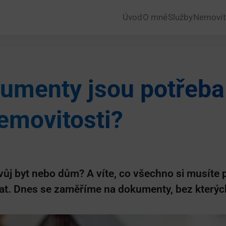
Úvod
O mně
Služby
Nemovit
umenty jsou potřeba
nemovitosti?
vůj byt nebo dům? A víte, co všechno si musíte 
at. Dnes se zaměříme na dokumenty, bez kterýc