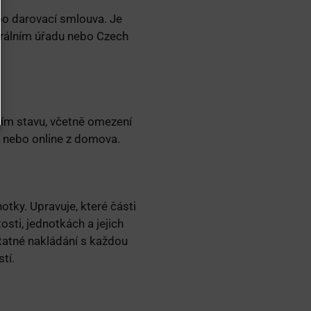
nebo darovací smlouva. Je
strálním úřadu nebo Czech
vním stavu, včetně omezení
tu nebo online z domova.
otky. Upravuje, které části
sti, jednotkách a jejich
tatné nakládání s každou
tí.