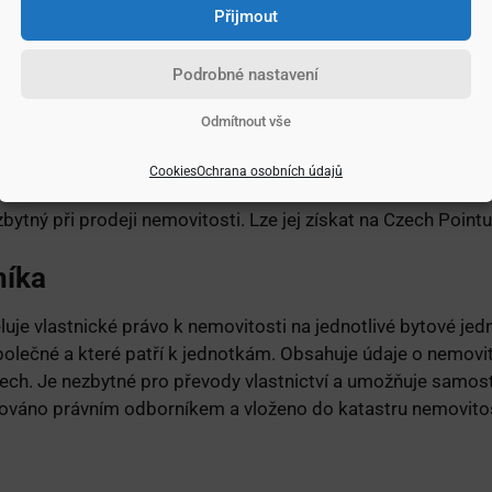
Přijmout
istina potvrzující nabytí vlastnictví nemovitosti, jako kupní 
d a zápis do katastru nemovitostí. Kopii lze získat na kata
Podrobné nastavení
tnosti prokazovat totožnost.
Odmítnout vše
Cookies
Ochrana osobních údajů
 vlastnictví nemovitosti a obsahuje důležité informace o prá
zbytný při prodeji nemovitosti. Lze jej získat na Czech Poin
níka
luje vlastnické právo k nemovitosti na jednotlivé bytové jedn
lečné a které patří k jednotkám. Obsahuje údaje o nemovito
ech. Je nezbytné pro převody vlastnictví a umožňuje samos
cováno právním odborníkem a vloženo do katastru nemovitos