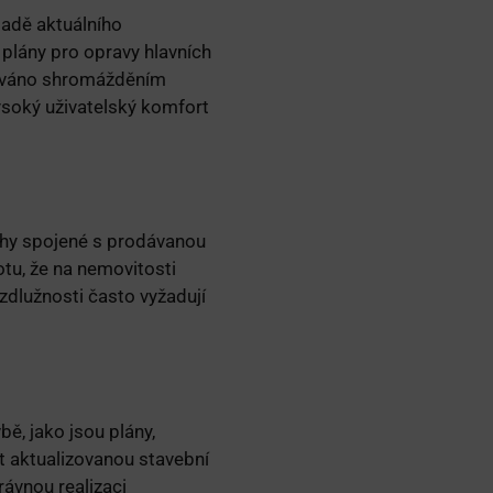
ladě aktuálního
 plány pro opravy hlavních
lováno shromážděním
vysoký uživatelský komfort
luhy spojené s prodávanou
otu, že na nemovitosti
zdlužnosti často vyžadují
ě, jako jsou plány,
t aktualizovanou stavební
rávnou realizaci