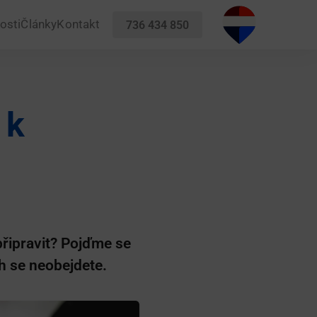
osti
Články
Kontakt
736 434 850
 k
připravit? Pojďme se
h se neobejdete.