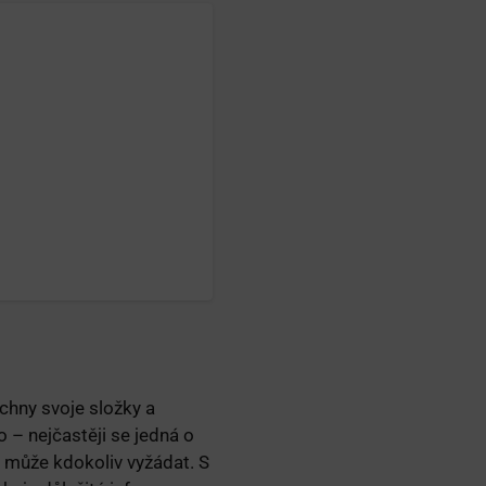
hny svoje složky a
o – nejčastěji se jedná o
j může kdokoliv vyžádat. S