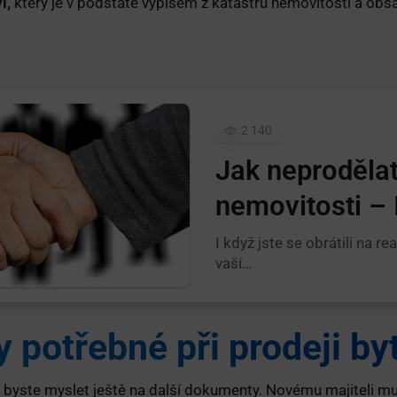
í,
který je v podstatě výpisem z katastru nemovitostí a obs
2 140
Jak neprodělat
nemovitosti – I
I když jste se obrátili na re
vaší…
potřebné při prodeji by
 byste myslet ještě na další dokumenty. Novému majiteli mu