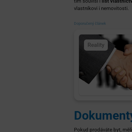
tím souvisí i
list vlastnictv
vlastníkovi i nemovitosti.
Doporučený článek
Reality
Dokumenty 
Pokud prodáváte byt, měli