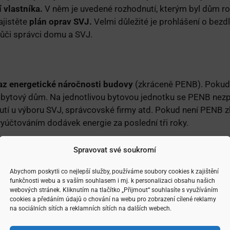
 vlastníka.
V něm je uvedené rozhodnutí, kterým byl dům roz
ajistěte
plán oprav SVJ.
Velmi důležité je prohlášení o bezd
ůči správci domu a SVJ.
az energetické náročnosti budovy
(zkráceně PENB). Pokud
ý bytový dům. Na jednotlivou bytovou jednotku se PENB ne
tí u výboru SVJ, správcovské firmy atd. Pokud není PENB z
vyúčtováním dodávek energie za poslední tři roky.
Spravovat své soukromí
m, který byl postaven nebo rekonstruovaná před ro
Abychom poskytli co nejlepší služby, používáme soubory cookies k zajištění
funkčnosti webu a s vaším souhlasem i mj. k personalizaci obsahu našich
webových stránek. Kliknutím na tlačítko „Přijmout“ souhlasíte s využíváním
cookies a předáním údajů o chování na webu pro zobrazení cílené reklamy
na sociálních sítích a reklamních sítích na dalších webech.