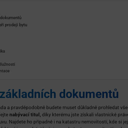
h dokumentů
i prodeji bytu
íka
dlužnosti
ntace
 základních dokumentů
ada a pravděpodobně budete muset důkladně prohledat všec
dejte
nabývací titul,
díky kterému jste získali vlastnické práv
u. Najdete ho případně i na katastru nemovitostí, kde si je