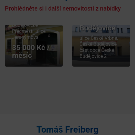
restaurace
obchodních
Prohlédněte si i další nemovitosti z nabídky
292 m²
prostor,
České
Písek – část obce
Budějovické
Budějovice
Předměstí, ulice
Jeronýmova
ulice České Vrbné,
České Budějovice –
35 000
Kč /
část obce České
měsíc
Budějovice 2
Tomáš Freiberg