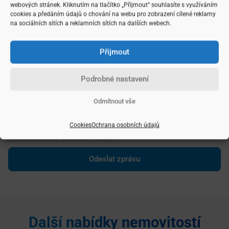
webových stránek. Kliknutím na tlačítko „Přijmout“ souhlasíte s využíváním
cookies a předáním údajů o chování na webu pro zobrazení cílené reklamy
na sociálních sítích a reklamních sítích na dalších webech.
Přijmout
Podrobné nastavení
Vámi zadané údaje zpracovávám dle následujících
podmínek
Odmítnout vše
Odesláním formuláře souhlasíte se zpracováním osobních údajů.
Upozorňujeme, že všechny kontaktní formuláře na této internetové stránce
Cookies
Ochrana osobních údajů
jsou chráněny službou reCAPTCHA, na kterou se vztahují
Privacy Policy
a
Terms of Service
společnosti Google.
Pronájem
Pronájem
Další nabídky nemovitostí