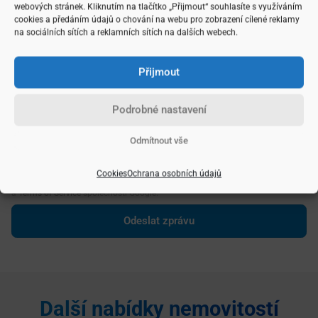
webových stránek. Kliknutím na tlačítko „Přijmout“ souhlasíte s využíváním
cookies a předáním údajů o chování na webu pro zobrazení cílené reklamy
na sociálních sítích a reklamních sítích na dalších webech.
Přijmout
Podrobné nastavení
Vámi zadané údaje zpracovávám dle následujících
podmínek
Odmítnout vše
Odesláním formuláře souhlasíte se zpracováním osobních údajů.
Upozorňujeme, že všechny kontaktní formuláře na této internetové stránce
Cookies
Ochrana osobních údajů
jsou chráněny službou reCAPTCHA, na kterou se vztahují
Privacy Policy
a
Terms of Service
společnosti Google.
Pronájem
bytu 1+1 v
osobním
Pronájem
Další nabídky nemovitostí