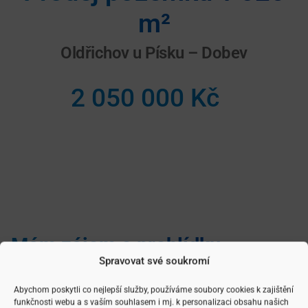
m²
Oldřichov u Písku – Dobev
2 050 000 Kč
Mám zájem o prohlídku
Spravovat své soukromí
Zanechte Váš kontakt
Abychom poskytli co nejlepší služby, používáme soubory cookies k zajištění
funkčnosti webu a s vaším souhlasem i mj. k personalizaci obsahu našich