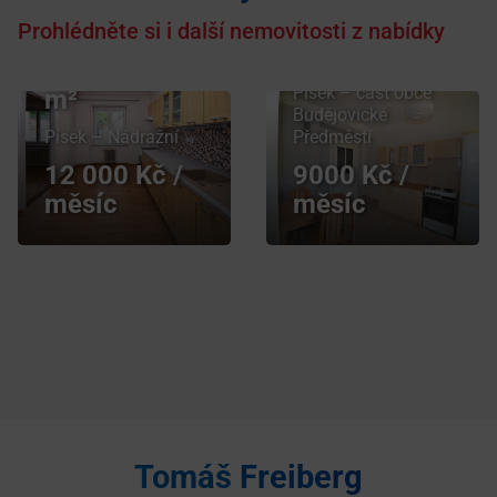
vlastnictví 49
bytu 3+1 v
Prohlédněte si i další nemovitosti z nabídky
m², Písek
osobním
vlastnictví 73
ulice Nádražní,
Písek – část obce
m²
Budějovické
Písek – Nádražní
Předměstí
12 000
Kč /
9000
Kč /
měsíc
měsíc
Tomáš Freiberg