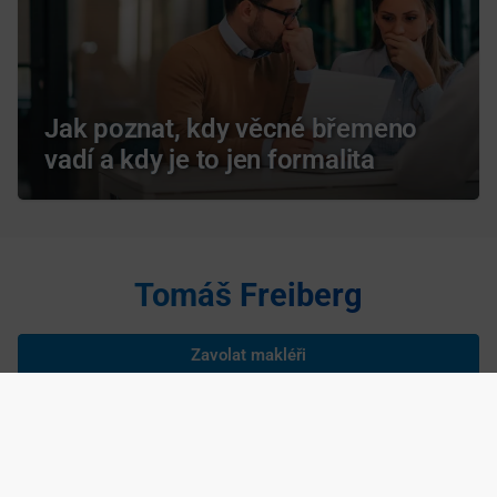
Jak poznat, kdy věcné břemeno
vadí a kdy je to jen formalita
Tomáš Freiberg
Zavolat makléři
Napsat makléři