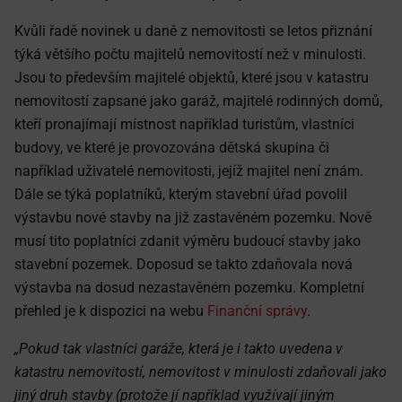
Kvůli řadě novinek u daně z nemovitosti se letos přiznání
týká většího počtu majitelů nemovitostí než v minulosti.
Jsou to především majitelé objektů, které jsou v katastru
nemovitostí zapsané jako garáž, majitelé rodinných domů,
kteří pronajímají místnost například turistům, vlastníci
budovy, ve které je provozována dětská skupina či
například uživatelé nemovitosti, jejíž majitel není znám.
Dále se týká poplatníků, kterým stavební úřad povolil
výstavbu nové stavby na již zastavěném pozemku. Nově
musí tito poplatníci zdanit výměru budoucí stavby jako
stavební pozemek. Doposud se takto zdaňovala nová
výstavba na dosud nezastavěném pozemku. Kompletní
přehled je k dispozici na webu
Finanční správy
.
„Pokud tak vlastníci garáže, která je i takto uvedena v
katastru nemovitostí, nemovitost v minulosti zdaňovali jako
jiný druh stavby (protože jí například využívají jiným