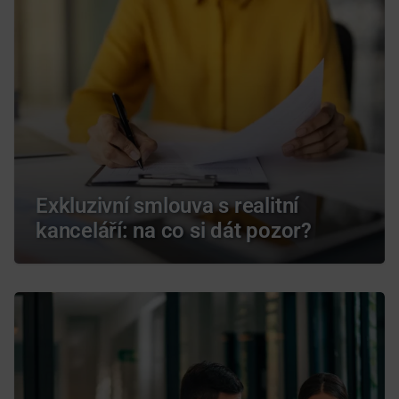
Exkluzivní smlouva s realitní
kanceláří: na co si dát pozor?