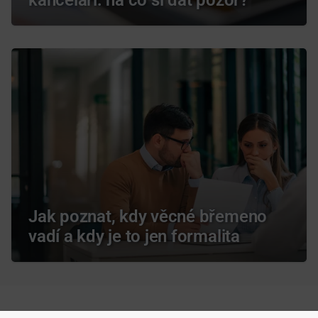
Jak poznat, kdy věcné břemeno
vadí a kdy je to jen formalita