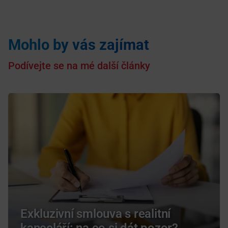
Mohlo by vás zajímat
Podívejte se na mé další články
Exkluzivní smlouva s realitní
kanceláří: na co si dát pozor?