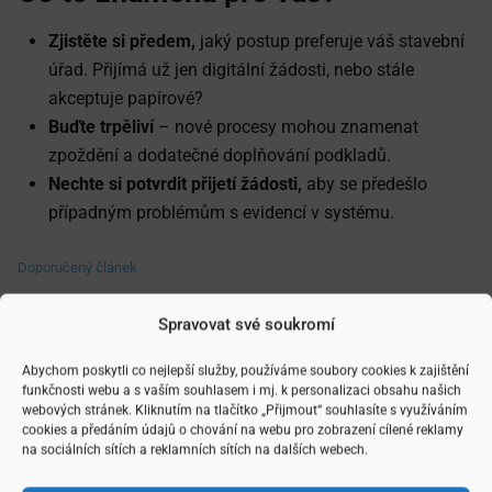
Zjistěte si předem,
jaký postup preferuje váš stavební
úřad. Přijímá už jen digitální žádosti, nebo stále
akceptuje papírové?
Buďte trpěliví
– nové procesy mohou znamenat
zpoždění a dodatečné doplňování podkladů.
Nechte si potvrdit přijetí žádosti,
aby se předešlo
případným problémům s evidencí v systému.
Doporučený článek
Spravovat své soukromí
Reality
Abychom poskytli co nejlepší služby, používáme soubory cookies k zajištění
funkčnosti webu a s vaším souhlasem i mj. k personalizaci obsahu našich
webových stránek. Kliknutím na tlačítko „Přijmout“ souhlasíte s využíváním
cookies a předáním údajů o chování na webu pro zobrazení cílené reklamy
na sociálních sítích a reklamních sítích na dalších webech.