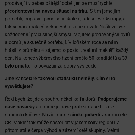
prodávají i v sebesložitější době, jen se musí rychle
přeorientovat na novou situaci na trhu.
S tím jsme jim
pomohli, připravili jsme sérii školení, udělali workshopy, a
tak se naši makléři velmi rychle zorientovali. Našli ve své
každodenní práci silnější smysl. Majitelé prodávaných bytů
a domů je skutečně potřebují. V loňském roce se nám
hlásili v průměru 4 zájemci o pozici „realitní makléř“ každý
den. Na konec výběrového řízení prošlo 50 kandidátů a
37
bylo přijato.
To považuji za dobrý výsledek.
Jiné kanceláře takovou statistiku neměly. Čím si to
vysvětlujete?
Řekl bych, že jde o souhru několika faktorů.
Podporujeme
naše nováčky
a umíme je nové profesi naučit. To je
naprosto klíčové. Navíc máme
široké pokrytí
v rámci celé
ČR. Makléř tak může nastoupit v jakémkoliv regionu, a
přitom stále čerpá výhod a zázemí celé skupiny. Velmi