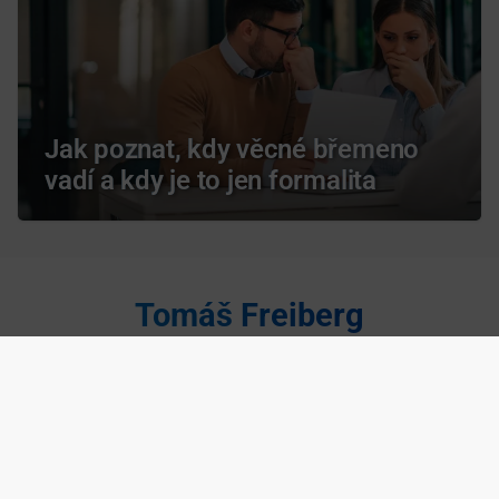
Jak poznat, kdy věcné břemeno
vadí a kdy je to jen formalita
Tomáš Freiberg
Zavolat makléři
Napsat makléři