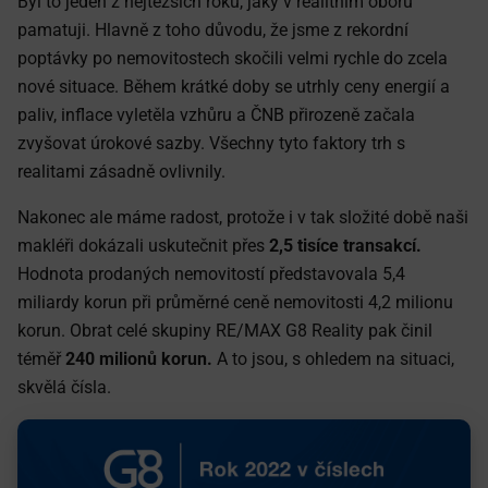
Byl to jeden z nejtěžších roků, jaký v realitním oboru
pamatuji. Hlavně z toho důvodu, že jsme z rekordní
poptávky po nemovitostech skočili velmi rychle do zcela
nové situace. Během krátké doby se utrhly ceny energií a
paliv, inflace vyletěla vzhůru a ČNB přirozeně začala
zvyšovat úrokové sazby. Všechny tyto faktory trh s
realitami zásadně ovlivnily.
Nakonec ale máme radost, protože i v tak složité době naši
makléři dokázali uskutečnit přes
2,5 tisíce transakcí.
Hodnota prodaných nemovitostí představovala 5,4
miliardy korun při průměrné ceně nemovitosti 4,2 milionu
korun. Obrat celé skupiny RE/MAX G8 Reality pak činil
téměř
240 milionů korun.
A to jsou, s ohledem na situaci,
skvělá čísla.