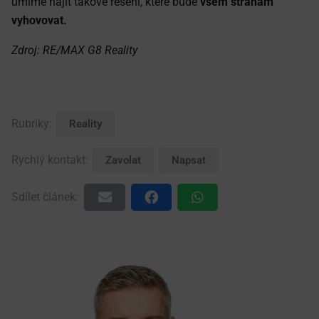
umíme najít takové řešení, které bude
všem stranám
vyhovovat.
Zdroj: RE/MAX G8 Reality
Rubriky:
Reality
Rychlý kontakt:
Zavolat
Napsat
Sdílet článek: