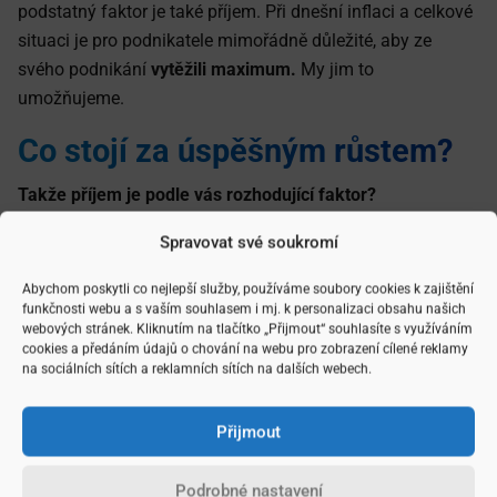
podstatný faktor je také příjem. Při dnešní inflaci a celkové
situaci je pro podnikatele mimořádně důležité, aby ze
svého podnikání
vytěžili maximum.
My jim to
umožňujeme.
Co stojí za úspěšným růstem?
Takže příjem je podle vás rozhodující faktor?
Nejde jen o výdělek. Máme zázemí, které dokáže
Spravovat své soukromí
poskytnout jen málokdo. G8 Reality tvoří skvělý kolektiv,
Abychom poskytli co nejlepší služby, používáme soubory cookies k zajištění
silný brand, mimořádné know-how a letité zkušenosti. Bez
funkčnosti webu a s vaším souhlasem i mj. k personalizaci obsahu našich
zajímavého
provizního modelu
bychom ale nejspíš takový
webových stránek. Kliknutím na tlačítko „Přijmout“ souhlasíte s využíváním
cookies a předáním údajů o chování na webu pro zobrazení cílené reklamy
zájem o práci makléře neměli. V rámci něj patříme mezi
na sociálních sítích a reklamních sítích na dalších webech.
nejlepší firmy na trhu.
Nové akvizice
Přijmout
Kromě samotných makléřů jste rostli také tím, že jste do
Podrobné nastavení