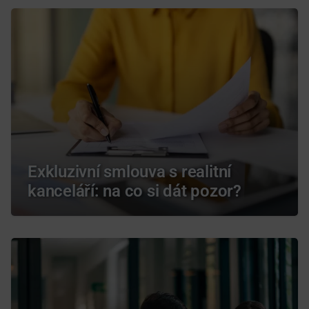
Exkluzivní smlouva s realitní
kanceláří: na co si dát pozor?