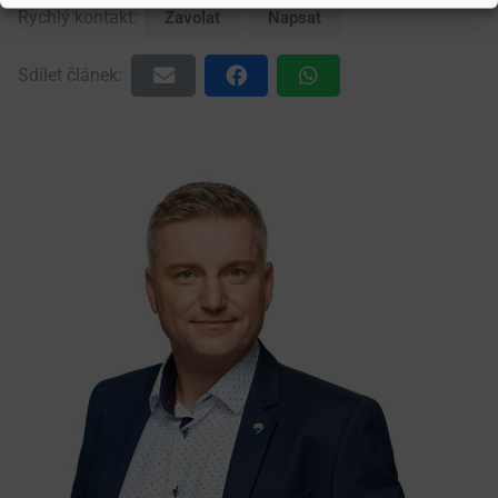
Rychlý kontakt:
Zavolat
Napsat
Sdílet článek: