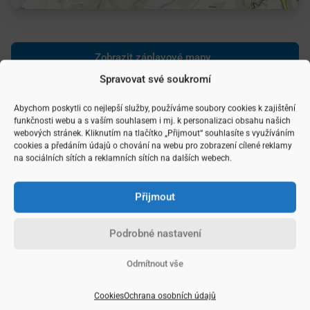
Zobrazit záplavové mapy
Spravovat své soukromí
Dlouhodobé výdaje a prevence
nepříjemných překvapení
Abychom poskytli co nejlepší služby, používáme soubory cookies k zajištění
funkčnosti webu a s vaším souhlasem i mj. k personalizaci obsahu našich
webových stránek. Kliknutím na tlačítko „Přijmout“ souhlasíte s využíváním
Před podepsáním smlouvy proto zvažte nejen nižší
cookies a předáním údajů o chování na webu pro zobrazení cílené reklamy
na sociálních sítích a reklamních sítích na dalších webech.
pořizovací cenu, ale i
dlouhodobé výdaje
spojené s
pojištěním a rizika ztráty hodnoty nemovitosti. Předejdete
tak nepříjemným překvapením a zajistíte, že vaše investice
Přijmout
bude co nejbezpečnější.
Podrobné nastavení
Odmítnout vše
Rubriky:
Reality
Cookies
Ochrana osobních údajů