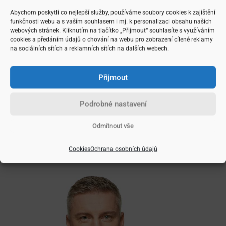
Tento článek byl ze zhruba 70% vytvořen pomocí ChatGPT.
Abychom poskytli co nejlepší služby, používáme soubory cookies k zajištění
funkčnosti webu a s vaším souhlasem i mj. k personalizaci obsahu našich
Zdroj: RE/MAX G8 Reality
webových stránek. Kliknutím na tlačítko „Přijmout“ souhlasíte s využíváním
cookies a předáním údajů o chování na webu pro zobrazení cílené reklamy
na sociálních sítích a reklamních sítích na dalších webech.
Rubriky:
Reality
Přijmout
Rychlý kontakt:
Zavolat
Napsat
Podrobné nastavení
Odmítnout vše
Sdílet článek:
Cookies
Ochrana osobních údajů