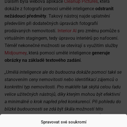
Dalším byla webová aplikace
Cleanup Pictures
, která
dokáže z fotografií pomocí umělé inteligence
odstranit
nežádoucí předměty
. Takový nástroj najde uplatnění
především při dodatečných úpravách fotografií
prodávaných nemovitostí.
Interior AI
pro změnu pomůže s
virtuálním stagingem, tedy úpravou interiérů po nafocení.
Téměř nekonečné možnosti se otevírají s využitím služby
Midjourney
, která pomocí umělé inteligence
generuje
obrázky na základě textového zadání
.
„Umělá inteligence ale do budoucna dokáže pomoci také se
stanovením ceny nemovitosti nebo identifikací zájemců o
konkrétní typ nemovitosti. Pro makléře tak skýtá celou řadu
velice užitečných nástrojů, díky kterým mohou být efektivní
a minimálně o krok napřed před konkurencí. Při pohledu do
blízké budoucnosti se zdá být škála možností této
technologie prakticky neomezená,“
dodává Jan Štohanzl.
Spravovat své soukromí