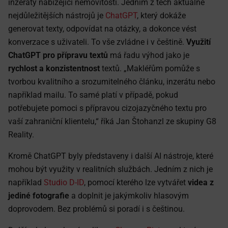
inzeráty nabízející nemovitosti. Jedním z těch aktuálně
nejdůležitějších nástrojů je
ChatGPT
, který dokáže
generovat texty, odpovídat na otázky, a dokonce vést
konverzace s uživateli. To vše zvládne i v češtině.
Využití
ChatGPT pro přípravu textů
má řadu výhod jako je
rychlost a konzistentnost
textů. „Makléřům pomůže s
tvorbou kvalitního a srozumitelného článku, inzerátu nebo
například mailu. To samé platí v případě, pokud
potřebujete pomoci s přípravou cizojazyčného textu pro
vaší zahraniční klientelu,“ říká Jan Štohanzl ze skupiny G8
Reality.
Kromě ChatGPT byly představeny i další AI nástroje, které
mohou být využity v realitních službách. Jedním z nich je
například
Studio D-ID
, pomocí kterého lze vytvářet
videa z
jediné fotografie
a doplnit je jakýmkoliv hlasovým
doprovodem. Bez problémů si poradí i s češtinou.