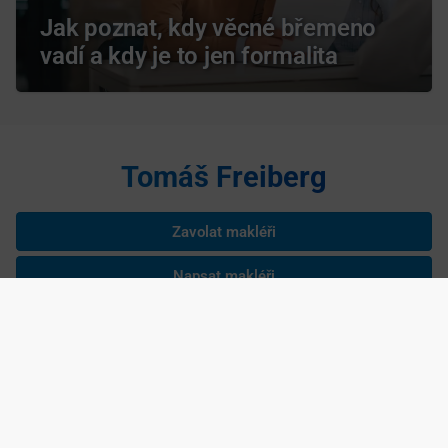
Jak poznat, kdy věcné břemeno
vadí a kdy je to jen formalita
Tomáš Freiberg
Zavolat makléři
Napsat makléři
Tomáš Freiberg je nezávislým podnikatelem podnikajícím na základě
živnostenského listu, IČ: 04545605 Copyright ©
2026 realitní makléř
Tomáš Freiberg, navrhla a spravuje
Agentura maveb